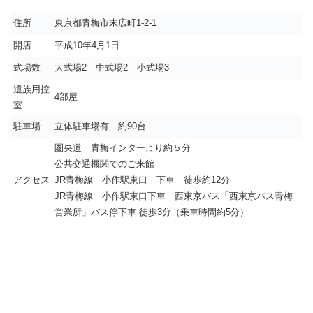
住所
東京都青梅市末広町1-2-1
開店
平成10年4月1日
式場数
大式場2 中式場2 小式場3
遺族用控
4部屋
室
駐車場
立体駐車場有 約90台
圏央道 青梅インターより約５分
公共交通機関でのご来館
アクセス
JR青梅線 小作駅東口 下車 徒歩約12分
JR青梅線 小作駅東口下車 西東京バス「西東京バス青梅
営業所」バス停下車 徒歩3分（乗車時間約5分）