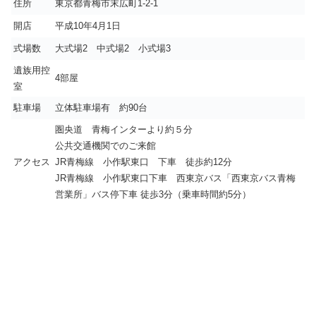
住所
東京都青梅市末広町1-2-1
開店
平成10年4月1日
式場数
大式場2 中式場2 小式場3
遺族用控
4部屋
室
駐車場
立体駐車場有 約90台
圏央道 青梅インターより約５分
公共交通機関でのご来館
アクセス
JR青梅線 小作駅東口 下車 徒歩約12分
JR青梅線 小作駅東口下車 西東京バス「西東京バス青梅
営業所」バス停下車 徒歩3分（乗車時間約5分）