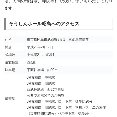
場、民間の他斎場、寺院等）でのお手伝いもいたしており
ます。
そうしんホール昭島へのアクセス
住所
東京都昭島市武蔵野3-5-1 三多摩市場前
開店
平成25年2月17日
式場数
中式場2 小式場1
遺族控室
2部屋
駐車場
平面駐車場 約90台
JR青梅線 中神駅
JR青梅線 昭島駅
西武拝島線 西武立川駅
公共交通機関でのご来館
最寄駅
JR青梅線 中神駅北口 下車 徒歩約20分
JR青梅線 昭島駅北口 下車 立川バス「二の宮窪」
（乗車時間約10分）バス停下車 徒歩5分