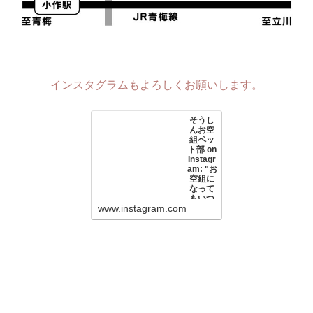
インスタグラムもよろしくお願いします。
そうし
んお空
組ペッ
ト部 on
Instagr
am: "お
空組に
なって
もいつ
www.instagram.com
までも
大切❤️
いつで
も可愛
いうち
の子🥰
生まれ
てから
常に動
物と育
ち、今