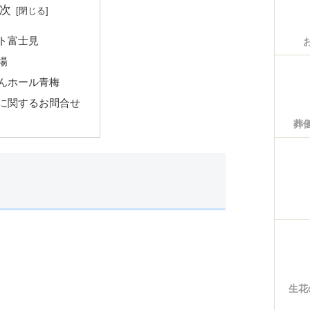
次
ト富士見
場
んホール青梅
に関するお問合せ
葬
生花