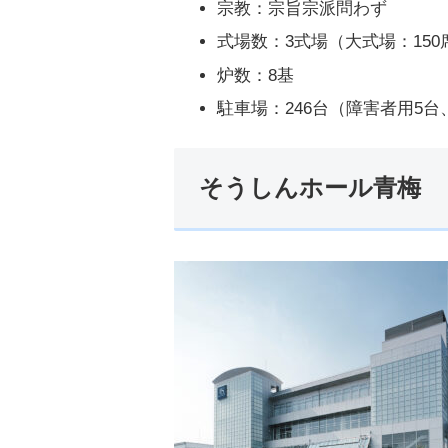
宗教：宗旨宗派問わず
式場数：3式場（大式場：150
炉数：8基
駐車場：246台（障害者用5
そうしんホール青梅