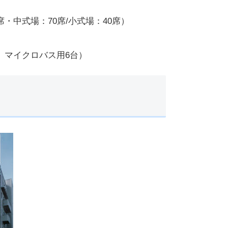
席・中式場：70席/小式場：40席）
台、マイクロバス用6台）